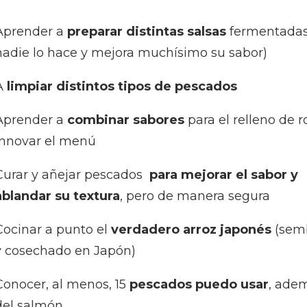
Aprender a
preparar distintas salsas
fermentadas 
nadie lo hace y mejora muchísimo su sabor)
A
limpiar distintos tipos de pescados
Aprender a
combinar sabores
para el relleno de ro
innovar el menú
Curar y añejar pescados
para mejorar el sabor y
ablandar su textura
,
pero de manera segura
Cocinar a punto el
verdadero arroz japonés
(sem
y cosechado en Japón)
Conocer, al menos, 15
pescados puedo usar
, ade
del salmón