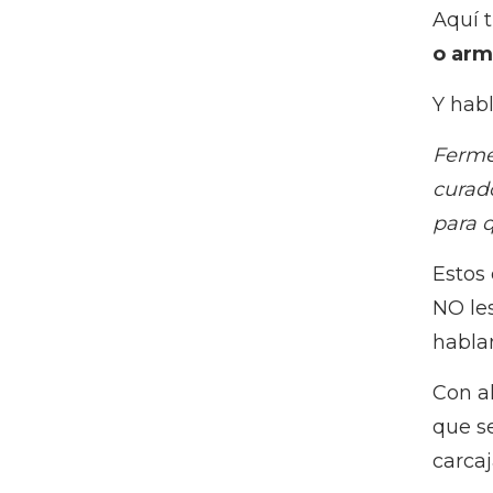
Aquí 
o arm
Y habl
Fermen
curado
para q
Estos
NO les
hablan
Con a
que s
carca