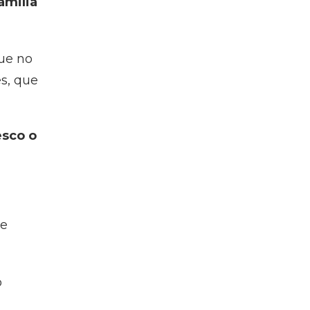
amilia
ue no
es, que
esco o
de
o