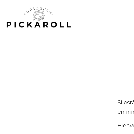
Si est
en ni
Bienve