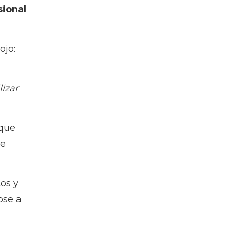
sional
ojo:
lizar
que
ue
os y
ose a