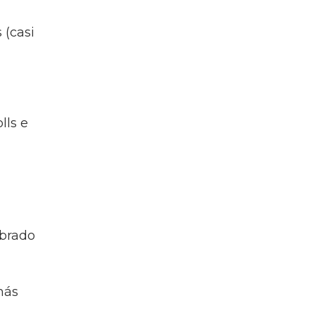
(casi
lls e
brado
más