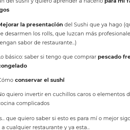
n del sushi y quiero aprender a hacerlo
para mi f
igos
Mejorar la presentación
del Sushi que ya hago (q
se desarmen los rolls, que luzcan más profesional
tengan sabor de restaurante...)
Lo básico: saber si tengo que comprar
pescado fr
congelado
Cómo
conservar el sushi
No quiero invertir en cuchillos caros o elementos 
cocina complicados
.. que quiero saber si esto es para mí o mejor sig
a cualquier restaurante y ya esta...