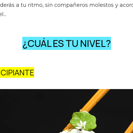
derás a tu ritmo, sin compañeros molestos y acor
l...
¿CUÁL ES TU NIVEL?
NCIPIANTE