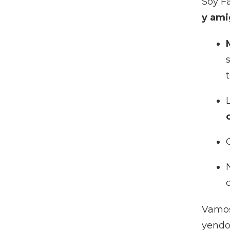
Soy Fa
y am
Vamos.
yendo 